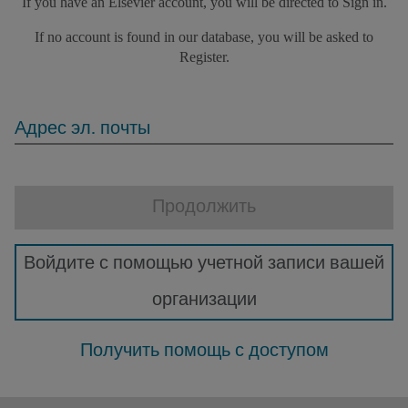
If you have an Elsevier account, you will be directed to Sign in.
If no account is found in our database, you will be asked to
Register.
Адрес эл. почты
Продолжить
Войдите с помощью учетной записи вашей
организации
Получить помощь с доступом