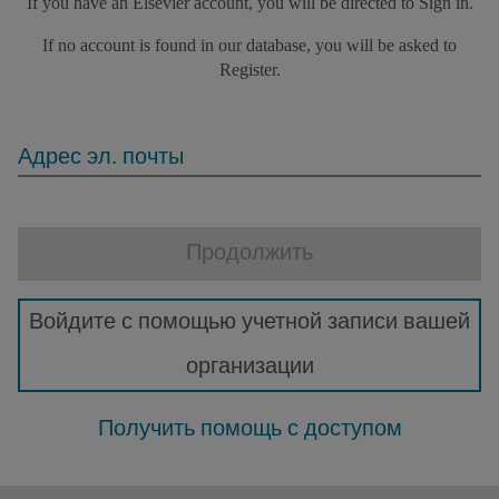
If you have an Elsevier account, you will be directed to Sign in.
If no account is found in our database, you will be asked to
Register.
Адрес эл. почты
Продолжить
Войдите с помощью учетной записи вашей
организации
Получить помощь с доступом